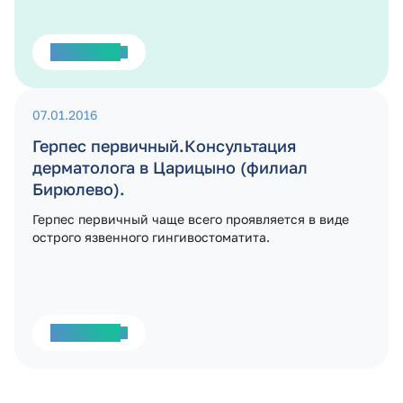
наследственными патологиями. Своевременный
осмотр у специалиста позволит разработать
программу профилактики и избежать опасных
Подробнее
заболеваний.
07.01.2016
Герпес первичный.Консультация
дерматолога в Царицыно (филиал
Бирюлево).
Герпес первичный чаще всего проявляется в виде
острого язвенного гингивостоматита.
Подробнее