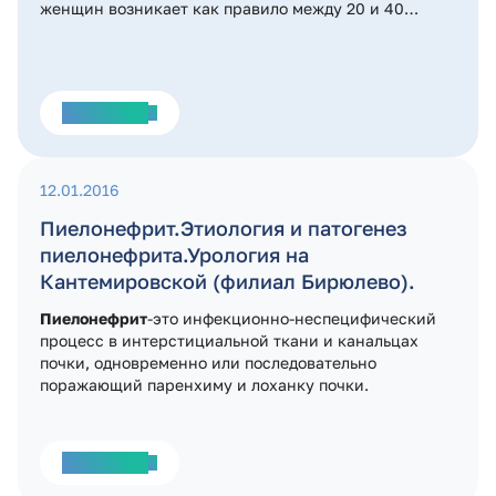
женщин возникает как правило между 20 и 40
годами жизни. Острый цистит у мужчин возникает в
сотни раз реже. За год в России острым циститом
заболевают около 30 млн человек.
Подробнее
12.01.2016
Пиелонефрит.Этиология и патогенез
пиелонефрита.Урология на
Кантемировской (филиал Бирюлево).
Пиелонефрит
-это инфекционно-неспецифический
процесс в интерстициальной ткани и канальцах
почки, одновременно или последовательно
поражающий паренхиму и лоханку почки.
Подробнее