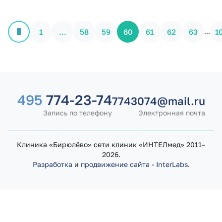
1
...
58
59
60
61
62
63
...
1
495
774-23-74
7743074@mail.ru
Запись по телефону
Электронная почта
Клиника «Бирюлёво» сети клиник «ИНТЕЛмед» 2011–
2026.
Разработка
и
продвижение сайта
-
InterLabs
.