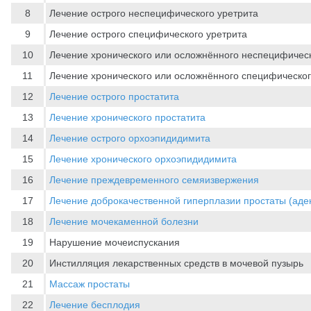
8
Лечение острого неспецифического уретрита
9
Лечение острого специфического уретрита
10
Лечение хронического или осложнённого неспецифическ
11
Лечение хронического или осложнённого специфическог
12
Лечение острого простатита
13
Лечение хронического простатита
14
Лечение острого орхоэпидидимита
15
Лечение хронического орхоэпидидимита
16
Лечение преждевременного семяизвержения
17
Лечение доброкачественной гиперплазии простаты (аде
18
Лечение мочекаменной болезни
19
Нарушение мочеиспускания
20
Инстилляция лекарственных средств в мочевой пузырь
21
Массаж простаты
22
Лечение бесплодия