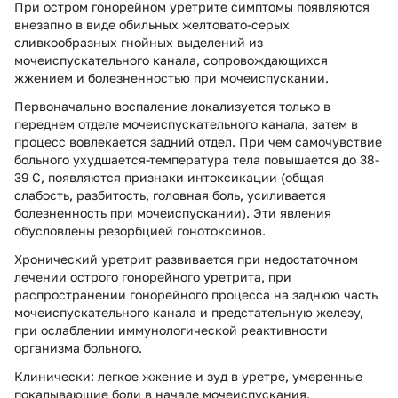
При остром гонорейном уретрите симптомы появляются
внезапно в виде обильных желтовато-серых
сливкообразных гнойных выделений из
мочеиспускательного канала, сопровождающихся
жжением и болезненностью при мочеиспускании.
Первоначально воспаление локализуется только в
переднем отделе мочеиспускательного канала, затем в
процесс вовлекается задний отдел. При чем самочувствие
больного ухудшается-температура тела повышается до 38-
39 С, появляются признаки интоксикации (общая
слабость, разбитость, головная боль, усиливается
болезненность при мочеиспускании). Эти явления
обусловлены резорбцией гонотоксинов.
Хронический уретрит развивается при недостаточном
лечении острого гонорейного уретрита, при
распространении гонорейного процесса на заднюю часть
мочеиспускательного канала и предстательную железу,
при ослаблении иммунологической реактивности
организма больного.
Клинически: легкое жжение и зуд в уретре, умеренные
покалывающие боли в начале мочеиспускания,