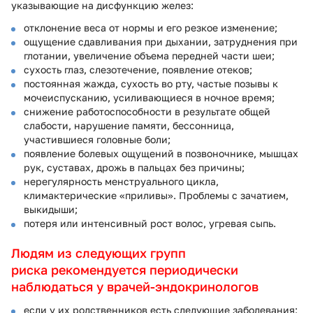
указывающие на дисфункцию желез:
отклонение веса от нормы и его резкое изменение;
ощущение сдавливания при дыхании, затруднения при
глотании, увеличение объема передней части шеи;
сухость глаз, слезотечение, появление отеков;
постоянная жажда, сухость во рту, частые позывы к
мочеиспусканию, усиливающиеся в ночное время;
снижение работоспособности в результате общей
слабости, нарушение памяти, бессонница,
участившиеся головные боли;
появление болевых ощущений в позвоночнике, мышцах
рук, суставах, дрожь в пальцах без причины;
нерегулярность менструального цикла,
климактерические «приливы». Проблемы с зачатием,
выкидыши;
потеря или интенсивный рост волос, угревая сыпь.
Людям из следующих групп
риска рекомендуется периодически
наблюдаться у врачей-эндокринологов
если у их родственников есть следующие заболевания: