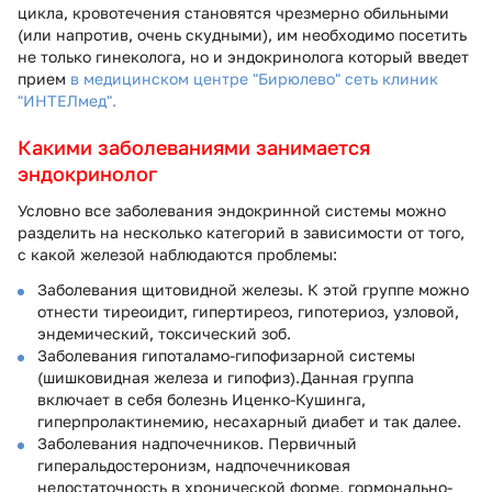
цикла, кровотечения становятся чрезмерно обильными
(или напротив, очень скудными), им необходимо посетить
не только гинеколога, но и эндокринолога который введет
прием
в медицинском центре "Бирюлево" сеть клиник
"ИНТЕЛмед".
Какими заболеваниями занимается
эндокринолог
Условно все заболевания эндокринной системы можно
разделить на несколько категорий в зависимости от того,
с какой железой наблюдаются проблемы:
Заболевания щитовидной железы. К этой группе можно
отнести тиреоидит, гипертиреоз, гипотериоз, узловой,
эндемический, токсический зоб.
Заболевания гипоталамо-гипофизарной системы
(шишковидная железа и гипофиз).Данная группа
включает в себя болезнь Иценко-Кушинга,
гиперпролактинемию, несахарный диабет и так далее.
Заболевания надпочечников. Первичный
гиперальдостеронизм, надпочечниковая
недостаточность в хронической форме, гормонально-