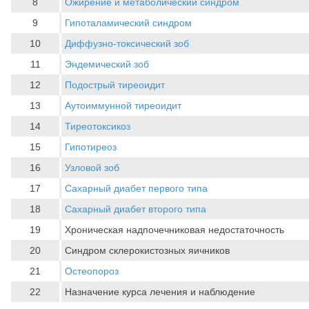
8
Ожирение и метаболический синдром
9
Гипоталамический синдром
10
Диффузно-токсический зоб
11
Эндемический зоб
12
Подострый тиреоидит
13
Аутоиммунной тиреоидит
14
Тиреотоксикоз
15
Гипотиреоз
16
Узловой зоб
17
Сахарный диабет первого типа
18
Сахарный диабет второго типа
19
Хроническая надпочечниковая недостаточность
20
Синдром склерокистозных яичников
21
Остеопороз
22
Назначение курса лечения и наблюдение