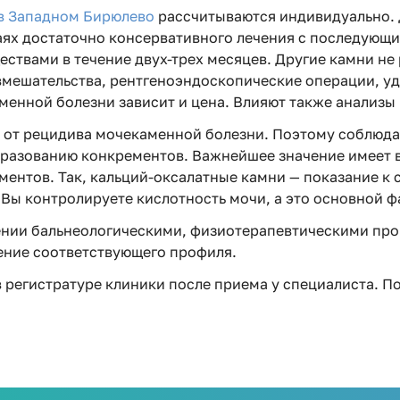
в Западном Бирюлево
рассчитываются индивидуально. 
чаях достаточно консервативного лечения с последующ
твами в течение двух-трех месяцев. Другие камни не 
вмешательства, рентгеноэндоскопические операции, уд
менной болезни зависит и цена. Влияют также анализы
у от рецидива мочекаменной болезни. Поэтому соблюд
бразованию конкрементов. Важнейшее значение имеет 
ементов. Так, кальций-оксалатные камни — показание к 
 Вы контролируете кислотность мочи, а это основной 
ении бальнеологическими, физиотерапевтическими про
ение соответствующего профиля.
в регистратуре клиники после приема у специалиста. 