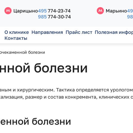
Царицыно
495
774-23-74
Марьино
49
985
774-30-74
98
О клинике
Направления
Прайс лист
Полезная инфо
Контакты
очекаменной болезни
нной болезни
ным и хирургическим. Тактика определяется урологом
кализация, размер и состав конкремента, клинических
менной болезни