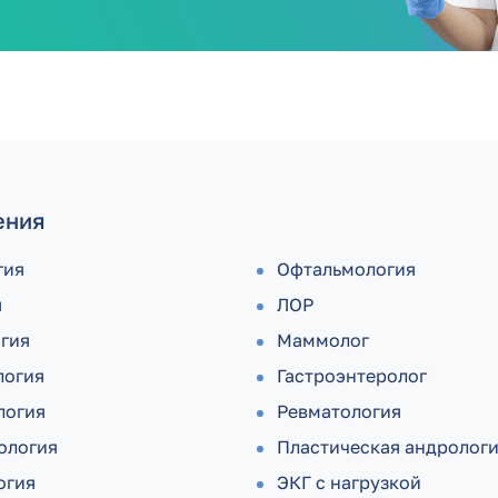
ения
гия
Офтальмология
я
ЛОР
огия
Маммолог
логия
Гастроэнтеролог
логия
Ревматология
ология
Пластическая андролог
огия
ЭКГ с нагрузкой