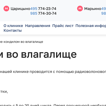
Царицыно
495
774-23-74
Марьино
49
985
774-30-74
98
О клинике
Направления
Прайс лист
Полезная инфо
Контакты
ие кондилом во влагалище
м во влагалище
нашей клинике проводится с помощью радиоволонового
тки,
дить с 5 по 20 дней цикла. Перед процедурой необход