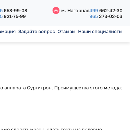
5
658-99-08
м. Нагорная
499
662-42-30
5
921-75-99
965
373-03-03
рмация
Задайте вопрос
Отзывы
Наши специалисты
 аппарата Сургитрон. Преимущества этого метода:
имо сделать мазок, сдать тесты на половые