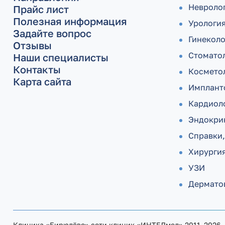
Невроло
Прайс лист
Полезная информация
Урологи
Задайте вопрос
Гинекол
Отзывы
Стомато
Наши специалисты
Контакты
Космето
Карта сайта
Имплант
Кардиол
Эндокри
Справки,
Хирурги
УЗИ
Дермато­
Клиника «Бирюлёво» сети клиник «ИНТЕЛмед» 2011–2026.