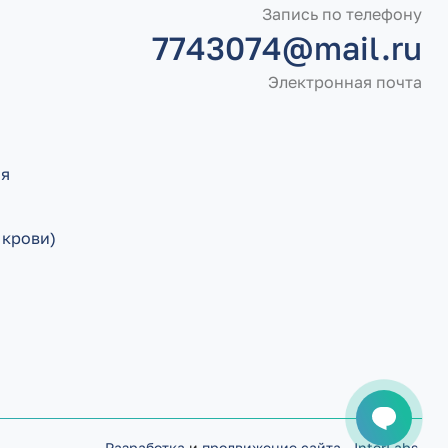
Запись по телефону
7743074@mail.ru
Электронная почта
ия
 крови)
Разработка
и
продвижение сайта
-
InterLabs
.