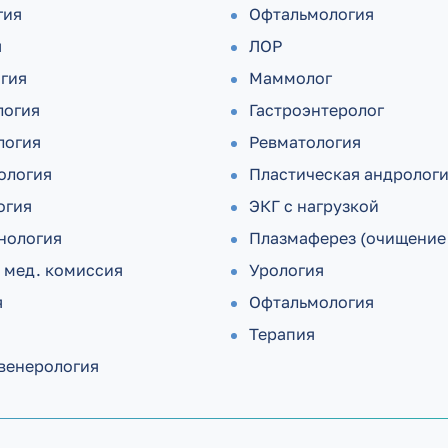
гия
Офтальмология
я
ЛОР
огия
Маммолог
логия
Гастроэнтеролог
логия
Ревматология
ология
Пластическая андролог
огия
ЭКГ с нагрузкой
нология
Плазмаферез (очищение
 мед. комиссия
Урология
я
Офтальмология
Терапия
венерология