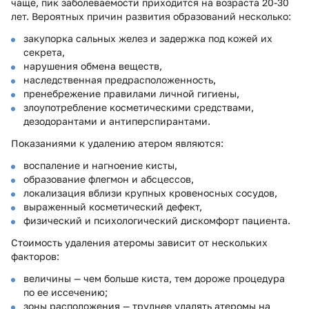
чаще, пик заболеваемости приходится на возраста 20-30
лет. Вероятных причин развития образований несколько:
закупорка сальных желез и задержка под кожей их
секрета,
нарушения обмена веществ,
наследственная предрасположенность,
пренебрежение правилами личной гигиены,
злоупотребление косметическими средствами,
дезодорантами и антиперспирантами.
Показаниями к удалению атером являются:
воспаление и нагноение кисты,
образование флегмон и абсцессов,
локализация вблизи крупных кровеносных сосудов,
выраженный косметический дефект,
физический и психологический дискомфорт пациента.
Стоимость удаления атеромы зависит от нескольких
факторов:
величины — чем больше киста, тем дороже процедура
по ее иссечению;
зоны расположения — труднее удалять атеромы на