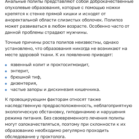
Анальные полипы представляют собой доброкачественные
опухолевые образования, которые с помощью ножки
крепятся к стенке прямой кишки и исходят от
аноректальной области слизистых оболочек. Полипоз
может развиваться в любом возрасте. Особенно часто от
данной проблемы страдают мужчины.
Точные причины роста полипов неизвестны, однако
установлено, что образования никогда не возникают на
месте здоровой ткани. К их появлению приводят:
язвенный колит и проктосигмоидит,
энтерит,
брюшной тиф,
дизентерия,
частые запоры и дискинезия кишечника.
К провоцирующим факторам относят также
наследственную предрасположенность, неблагоприятную
экологическую обстановку, гиподинамию и нарушения
режима питания. Без своевременного лечения полипы
могут озлокачествляться, поэтому при склонности к их
образованию необходимо регулярно проходить
обследование у проктолога.