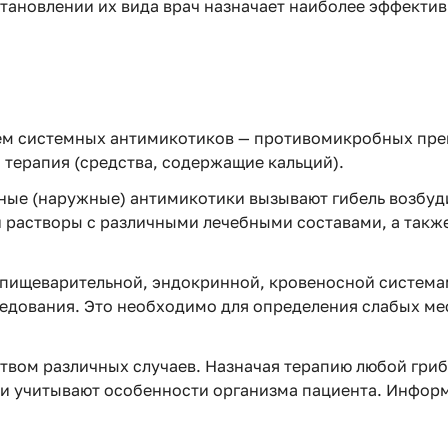
тановлении их вида врач назначает наиболее эффекти
ем системных антимикотиков — противомикробных преп
терапия (средства, содержащие кальций).
тные (наружные) антимикотики вызывают гибель возбуд
растворы с различными лечебными составами, а также
пищеварительной, эндокринной, кровеносной системам
едования. Это необходимо для определения слабых мес
ством различных случаев. Назначая терапию любой гри
 и учитывают особенности организма пациента. Инфор