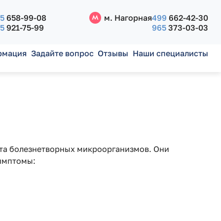
5
658-99-08
м. Нагорная
499
662-42-30
5
921-75-99
965
373-03-03
рмация
Задайте вопрос
Отзывы
Наши специалисты
та болезнетворных микроорганизмов. Они
симптомы: