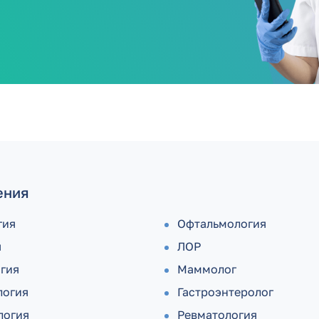
ения
гия
Офтальмология
я
ЛОР
огия
Маммолог
логия
Гастроэнтеролог
логия
Ревматология