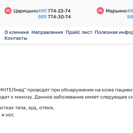
Царицыно
495
774-23-74
Марьино
49
985
774-30-74
98
О клинике
Направления
Прайс лист
Полезная инфо
Контакты
"ИНТЕЛмед" проводят при обнаружении на коже пациен
водит к микозу. Данное заболевание имеет следующие 
тках тела, зуд, отеки,
и ног,