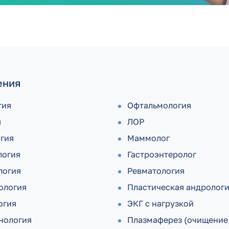
ения
гия
Офтальмология
я
ЛОР
огия
Маммолог
логия
Гастроэнтеролог
логия
Ревматология
ология
Пластическая андролог
огия
ЭКГ с нагрузкой
нология
Плазмаферез (очищение