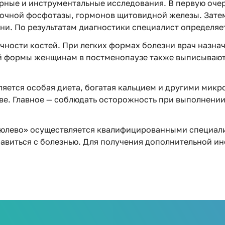
рные и инструментальные исследования. В первую очер
лочной фосфотазы, гормонов щитовидной железы. Зате
и. По результатам диагностики специалист определяет
чности костей. При легких формах болезни врач назна
ой формы женщинам в постменопаузе также выписывают
яется особая диета, богатая кальцием и другими мик
ве. Главное — соблюдать осторожность при выполнении
ирюлево» осуществляется квалифицированными специал
равиться с болезнью. Для получения дополнительной и