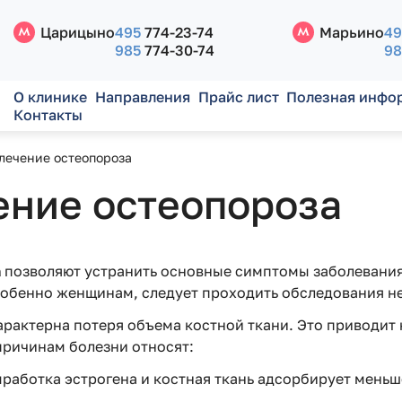
Царицыно
495
774-23-74
Марьино
49
985
774-30-74
98
О клинике
Направления
Прайс лист
Полезная инфо
Контакты
лечение остеопороза
ение остеопороза
а
позволяют устранить основные симптомы заболевания 
собенно женщинам, следует проходить обследования не 
арактерна потеря объема костной ткани. Это приводит
причинам болезни относят:
ыработка эстрогена и костная ткань адсорбирует меньш