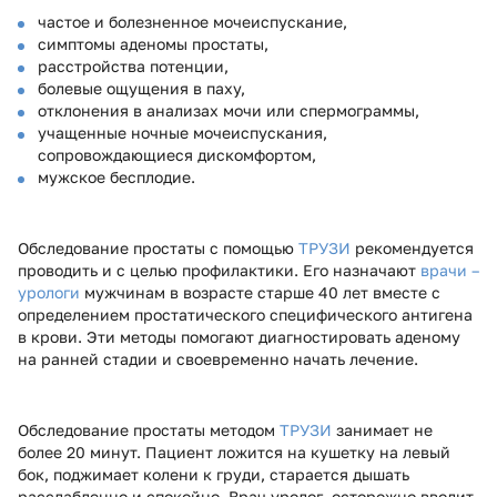
частое и болезненное мочеиспускание,
симптомы аденомы простаты,
расстройства потенции,
болевые ощущения в паху,
отклонения в анализах мочи или спермограммы,
учащенные ночные мочеиспускания,
сопровождающиеся дискомфортом,
мужское бесплодие.
Обследование простаты с помощью
ТРУЗИ
рекомендуется
проводить и с целью профилактики. Его назначают
врачи –
урологи
мужчинам в возрасте старше 40 лет вместе с
определением простатического специфического антигена
в крови. Эти методы помогают диагностировать аденому
на ранней стадии и своевременно начать лечение.
Обследование простаты методом
ТРУЗИ
занимает не
более 20 минут. Пациент ложится на кушетку на левый
бок, поджимает колени к груди, старается дышать
расслабленно и спокойно. Врач уролог осторожно вводит