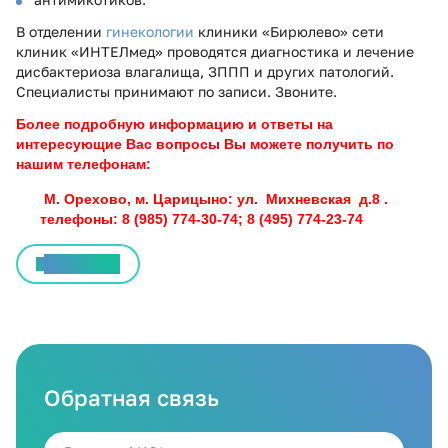
В отделении
гинекологии
клиники «Бирюлево» сети
клиник «ИНТЕЛмед» проводятся диагностика и лечение
дисбактериоза влагалища, ЗППП и других патологий.
Специалисты принимают по записи. Звоните.
Более подробную информацию и ответы на
интересующие Вас вопросы Вы можете получить по
нашим телефонам:
М. Орехово, м. Царицыно: ул. Михневская д.8 .
телефоны: 8 (985) 774-30-74; 8 (495) 774-23-74
Все статьи
Обратная связь