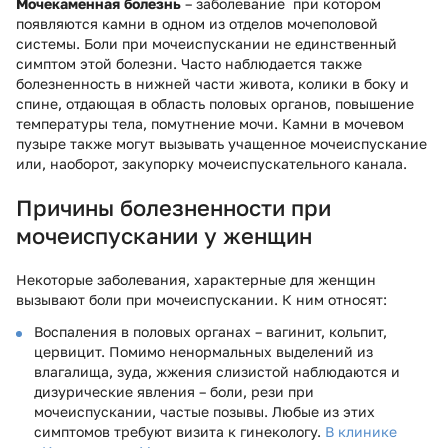
Мочекаменная болезнь
– заболевание при котором
появляются камни в одном из отделов мочеполовой
системы. Боли при мочеиспускании не единственный
симптом этой болезни. Часто наблюдается также
болезненность в нижней части живота, колики в боку и
спине, отдающая в область половых органов, повышение
температуры тела, помутнение мочи. Камни в мочевом
пузыре также могут вызывать учащенное мочеиспускание
или, наоборот, закупорку мочеиспускательного канала.
Причины болезненности при
мочеиспускании у женщин
Некоторые заболевания, характерные для женщин
вызывают боли при мочеиспускании. К ним относят:
Воспаления в половых органах – вагинит, кольпит,
цервицит. Помимо ненормальных выделений из
влагалища, зуда, жжения слизистой наблюдаются и
дизурические явления – боли, рези при
мочеиспускании, частые позывы. Любые из этих
симптомов требуют визита к гинекологу.
В клинике