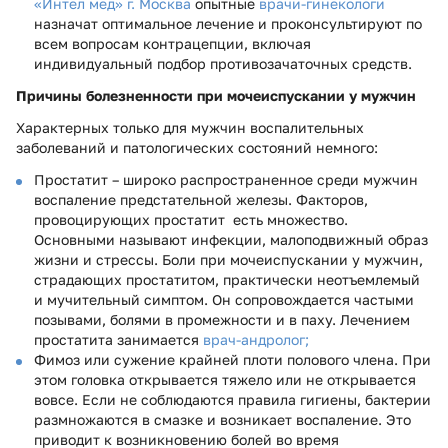
«Интел мед» г. Москва
опытные
врачи-гинекологи
назначат оптимальное лечение и проконсультируют по
всем вопросам контрацепции, включая
индивидуальный подбор противозачаточных средств.
Причины болезненности при мочеиспускании у мужчин
Характерных только для мужчин воспалительных
заболеваний и патологических состояний немного:
Простатит – широко распространенное среди мужчин
воспаление предстательной железы. Факторов,
провоцирующих простатит есть множество.
Основными называют инфекции, малоподвижный образ
жизни и стрессы. Боли при мочеиспускании у мужчин,
страдающих простатитом, практически неотъемлемый
и мучительный симптом. Он сопровождается частыми
позывами, болями в промежности и в паху. Лечением
простатита занимается
врач-андролог;
Фимоз или сужение крайней плоти полового члена. При
этом головка открывается тяжело или не открывается
вовсе. Если не соблюдаются правила гигиены, бактерии
размножаются в смазке и возникает воспаление. Это
приводит к возникновению болей во время