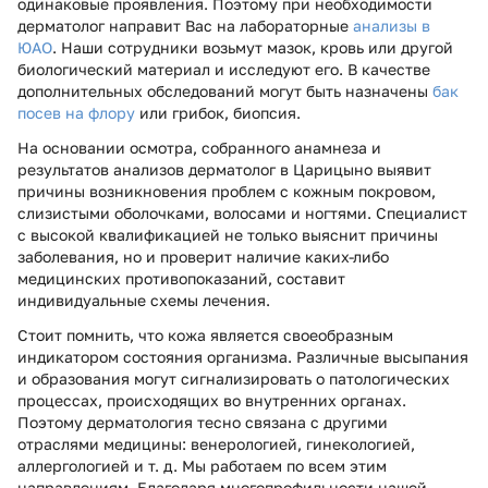
одинаковые проявления. Поэтому при необходимости
дерматолог направит Вас на лабораторные
анализы в
ЮАО
. Наши сотрудники возьмут мазок, кровь или другой
биологический материал и исследуют его. В качестве
дополнительных обследований могут быть назначены
бак
посев на флору
или грибок, биопсия.
На основании осмотра, собранного анамнеза и
результатов анализов дерматолог в Царицыно выявит
причины возникновения проблем с кожным покровом,
слизистыми оболочками, волосами и ногтями. Специалист
с высокой квалификацией не только выяснит причины
заболевания, но и проверит наличие каких-либо
медицинских противопоказаний, составит
индивидуальные схемы лечения.
Стоит помнить, что кожа является своеобразным
индикатором состояния организма. Различные высыпания
и образования могут сигнализировать о патологических
процессах, происходящих во внутренних органах.
Поэтому дерматология тесно связана с другими
отраслями медицины: венерологией, гинекологией,
аллергологией и т. д. Мы работаем по всем этим
направлениям. Благодаря многопрофильности нашей