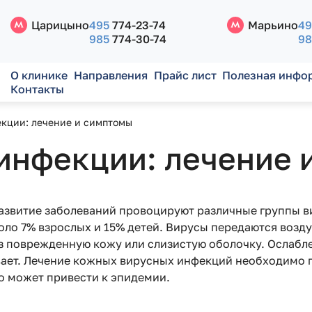
Царицыно
495
774-23-74
Марьино
49
985
774-30-74
98
О клинике
Направления
Прайс лист
Полезная инфо
Контакты
кции: лечение и симптомы
инфекции: лечение 
азвитие заболеваний провоцируют различные группы в
ло 7% взрослых и 15% детей. Вирусы передаются возд
з поврежденную кожу или слизистую оболочку. Ослабл
евает. Лечение кожных вирусных инфекций необходимо 
о может привести к эпидемии.