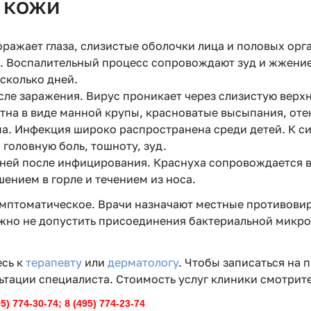
 кожи
Поражает глаза, слизистые оболочки лица и половых ор
 Воспалительный процесс сопровождают зуд и жжение 
есколько дней.
сле заражения. Вирус проникает через слизистую верхн
тна в виде манной крупы, красноватые высыпания, отек
типа. Инфекция широко распространена среди детей. К
головную боль, тошноту, зуд.
дней после инфицирования. Краснуха сопровождается в
ением в горле и течением из носа.
мптоматическое. Врачи назначают местные противовир
Важно не допустить присоединения бактериальной мик
есь к
терапевту
или
дерматологу
. Чтобы записаться на 
ьтации специалиста. Стоимость услуг клиники смотрите
 774-30-74; 8 (495) 774-23-74