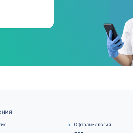
ения
гия
Офтальмология