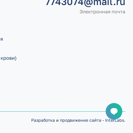
7743074@mail.ru
Электронная почта
ия
 крови)
Разработка
и
продвижение сайта
-
InterLabs
.