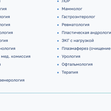
я
ЛОР
огия
Маммолог
логия
Гастроэнтеролог
логия
Ревматология
ология
Пластическая андролог
огия
ЭКГ с нагрузкой
нология
Плазмаферез (очищение
 мед. комиссия
Урология
я
Офтальмология
Терапия
венерология