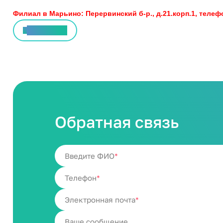
Филиал в Марьино: Перервинский б-р., д.21.корп.1, телефоны
Все статьи
Обратная связь
Введите ФИО
Телефон
Электронная почта