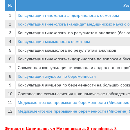
№
Усл
1
Консультация гинеколога-эндокринолога с осмотром
2
Консультация гинеколога (кандидат медицинских наук) с 
3
Консультация гинеколога по результатам анализов (без о
4
Консультация маммолога с осмотром
5
Консультация маммолога по результатам анализов
6
Консультация гинеколога-эндокринолога по вопросам бе
7
Совместная консультация гинеколога и андролога по пр
8
Консультация акушера по беременности
9
Консультация акушера по беременности на больших срок
10
Составление схемы лечения и динамическое наблюдение(
11
Медикаментозное прерывание беременности (Мифепристо
12
Медикаментозное прерывание беременности (Мифегин) (
Филиал в Царицыно: ул Михневская д. 8 телефоны: 8