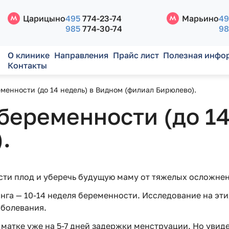
Царицыно
495
774-23-74
Марьино
49
985
774-30-74
98
О клинике
Направления
Прайс лист
Полезная инфо
Контакты
менности (до 14 недель) в Видном (филиал Бирюлево).
 беременности (до 1
.
сти плод и уберечь будущую маму от тяжелых осложне
га — 10-14 неделя беременности. Исследование на эти
аболевания.
матке уже на 5-7 дней задержки менструации. Но увид