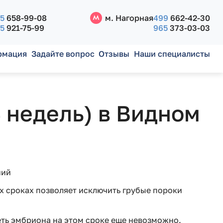
5
658-99-08
м. Нагорная
499
662-42-30
5
921-75-99
965
373-03-03
рмация
Задайте вопрос
Отзывы
Наши специалисты
4 недель) в Видном
ний
х сроках позволяет исключить грубые пороки
еть эмбриона на этом сроке еще невозможно.