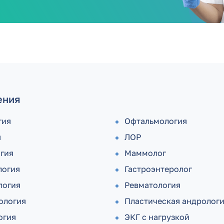
ения
гия
Офтальмология
я
ЛОР
огия
Маммолог
логия
Гастроэнтеролог
логия
Ревматология
ология
Пластическая андролог
огия
ЭКГ с нагрузкой