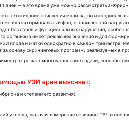
4 дней — в это время уже можно рассмотреть эмбрион, 
остное ожидание появления малыша, но и кардинальны
о меняется гормональный фон, с повышенной нагрузко
ходят без сбоев и функциональных нарушений, особенн
кого организма имеет решающее значение и для форми
УЗИ плода и матки однократно в каждом триместре. Ме
т за основу скрининговых программ, реализуемых в п
риместрах решает многоуровневые задачи, способству
помощью УЗИ врач выясняет:
бриона и степени его развития;
ий у плода, включая измерение величины ТВЧ и носово