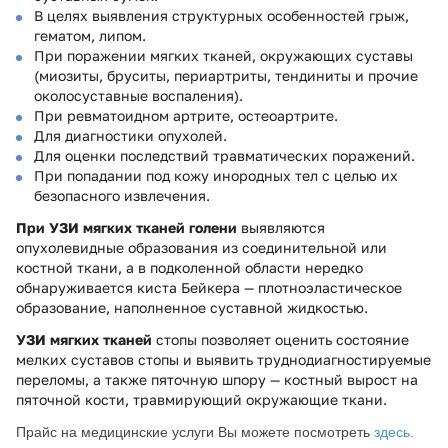
В целях выявления структурных особенностей грыж,
гематом, липом.
При поражении мягких тканей, окружающих суставы
(миозиты, бруситы, периартриты, тендиниты и прочие
околосуставные воспаления).
При ревматоидном артрите, остеоартрите.
Для диагностики опухолей.
Для оценки последствий травматических поражений.
При попадании под кожу инородных тел с целью их
безопасного извлечения.
При УЗИ мягких тканей голени
выявляются
опухолевидные образования из соединительной или
костной ткани, а в подколенной области нередко
обнаруживается киста Бейкера — плотноэластическое
образование, наполненное суставной жидкостью.
УЗИ мягких тканей
стопы позволяет оценить состояние
мелких суставов стопы и выявить труднодиагностируемые
переломы, а также пяточную шпору — костный вырост на
пяточной кости, травмирующий окружающие ткани.
Прайс на медицинские услуги Вы можете посмотреть
здесь.