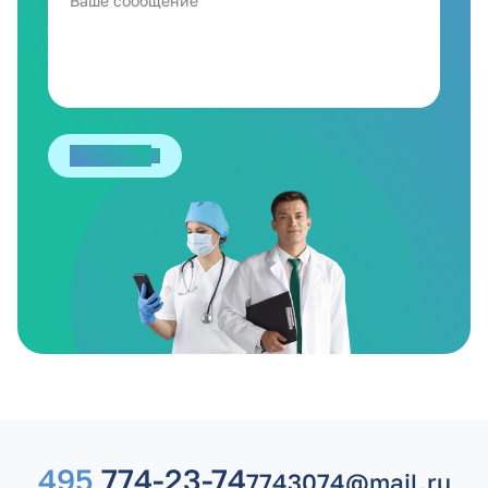
Отправить
495
774-23-74
7743074@mail.ru